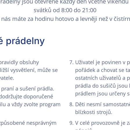
rádelny jsou otevřené každý den včetně víkendů
svátků od 8:00 do 21:00
 nás máte za hodinu hotovo a levněji než v čistírn
é prádelny
pravidly obsluhy
Uživatel je povinen v
ližší vysvětlení, může se
pořádek a chovat se t
atele.
ostatních uživatelů a 
prádla do sušičů jsou 
praní a sušení prádla.
prádlem jsou určeny sk
 dodržujte doporučené
tilu a vždy zvolte program
Děti nesmí samostatn
blízkosti strojů.
 způsobené nesprávným
V celé provozovně je 