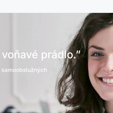
 voňavé prádlo.”
ch samoobslužných