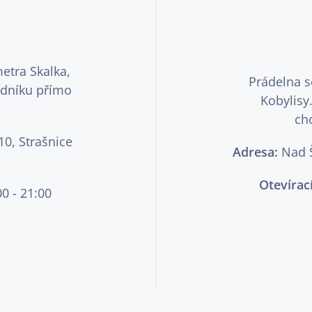
etra Skalka,
Prádelna s
odníku přímo
Kobylisy
ch
0, Strašnice
Adresa:
Nad Š
Otevírac
00 - 21:00