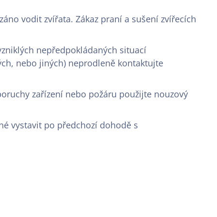
áno vodit zvířata. Zákaz praní a sušení zvířecích
vzniklých nepředpokládaných situací
ých, nebo jiných) neprodleně kontaktujte
poruchy zařízení nebo požáru použijte nouzový
é vystavit po předchozí dohodě s