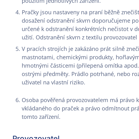
použitím jednotlivých zařízení.
Pračky jsou nastaveny na praní běžně znečiš
dosažení odstranění skvrn doporučujeme použ
určené k odstranění konkrétních nečistot v
užití. Odstranění skvrn z textilu provozovate
V pracích strojích je zakázáno prát silně zne
mastnotami, chemickými produkty, hořlavým
hmotnými částicemi (přilepená omítka apod.
ostrými předměty. Prádlo potrhané, nebo ro
uživatel na vlastní riziko.
Osoba pověřená provozovatelem má právo ko
vkládaného do praček a právo odmítnout prá
tomto zařízení.
Provozovatel