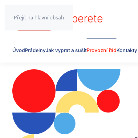
Přejít na hlavní obsah
Úvod
Prádelny
Jak vyprat a sušit
Provozní řád
Kontakty