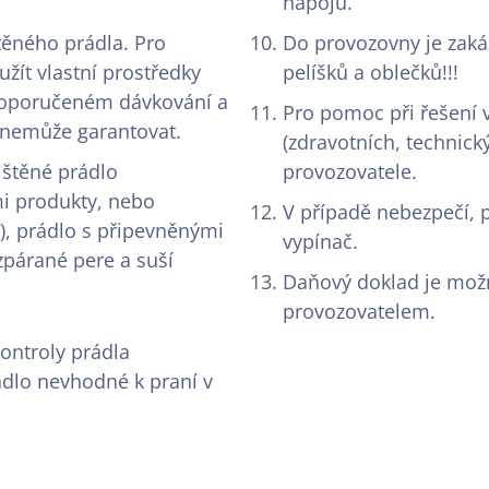
nápojů.
těného prádla. Pro
Do provozovny je zakáz
ít vlastní prostředky
pelíšků a oblečků!!!
 doporučeném dávkování a
Pro pomoc při řešení 
l nemůže garantovat.
(zdravotních, technick
čištěné prádlo
provozovatele.
i produkty, nebo
V případě nebezpečí, 
), prádlo s připevněnými
vypínač.
zpárané pere a suší
Daňový doklad je možn
provozovatelem.
ntroly prádla
dlo nevhodné k praní v