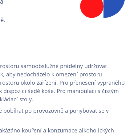
 a
ě.
 prostoru samoobslužné prádelny udržovat
ak, aby nedocházelo k omezení prostoru
prostoru okolo zařízení. Pro přenesení vypraného
k dispozici šedé koše. Pro manipulaci s čistým
ládací stoly.
ě pobíhat po provozovně a pohybovat se v
zakázáno kouření a konzumace alkoholických