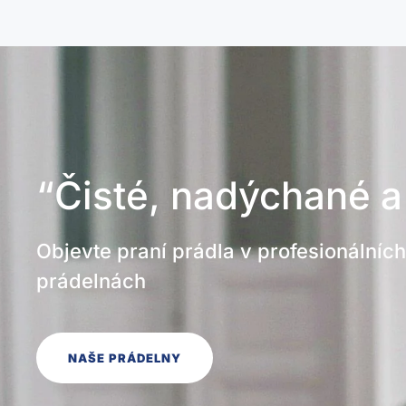
“Čisté, nadýchané a
Objevte praní prádla v profesionální
prádelnách
NAŠE PRÁDELNY